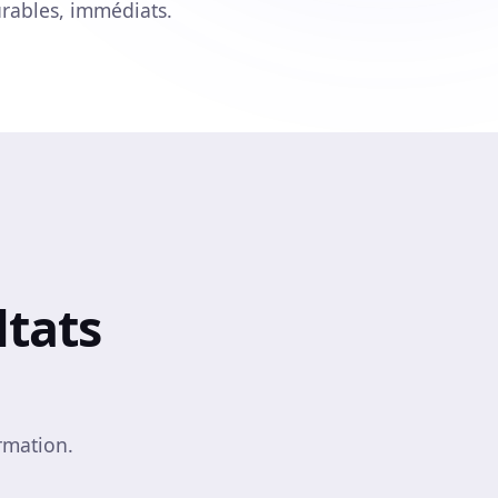
rables, immédiats.
ltats
rmation.