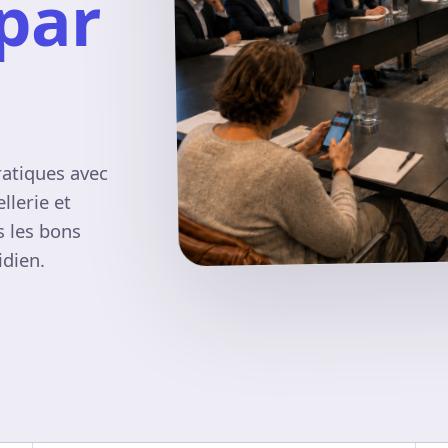
 par
ratiques avec
llerie et
s les bons
idien.